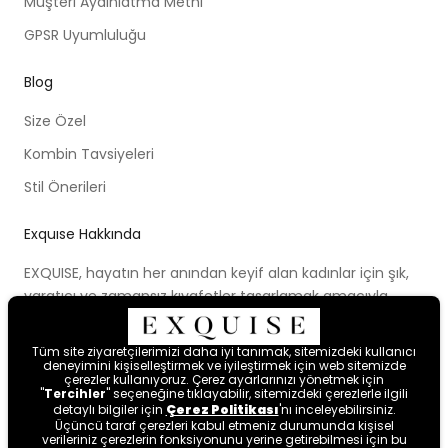
Müşteri Aydınlatma Metni
GPSR Uyumluluğu
Blog
Size Özel
Kombin Tavsiyeleri
Stil Önerileri
Exquıse Hakkında
EXQUISE, hayatın her anından keyif alan kadınlar için şık,
yaratıcı ve zamansız kıyafetler tasarlamak amacıyla
kurulmuştur. Kurulduğu ilk günden beri ortaya koymaya
çalıştığı modern tasarım anlayışı, cesur renk paletleri,
Tüm site ziyaretçilerimizi daha iyi tanımak, sitemizdeki kullanıcı
yenilikçi kalıpları ve farklı bakış açısıyla kadınları hayal
deneyimini kişiselleştirmek ve iyileştirmek için web sitemizde
çerezler kullanıyoruz. Çerez ayarlarınızı yönetmek için
etmeye ve mutlu hissetmeye davet etmektedir.
"
Tercihler
" seçeneğine tıklayabilir, sitemizdeki çerezlerle ilgili
detaylı bilgiler için
Çerez Politikası
'nı inceleyebilirsiniz.
Üçüncü taraf çerezleri kabul etmeniz durumunda kişisel
verileriniz çerezlerin fonksiyonunu yerine getirebilmesi için bu