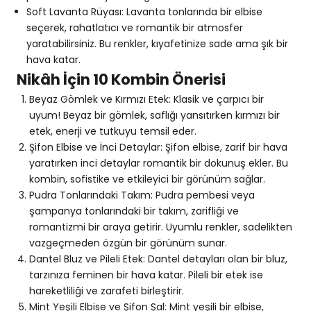
Soft Lavanta Rüyası: Lavanta tonlarında bir elbise
seçerek, rahatlatıcı ve romantik bir atmosfer
yaratabilirsiniz. Bu renkler, kıyafetinize sade ama şık bir
hava katar.
Nikâh İçin 10 Kombin Önerisi
Beyaz Gömlek ve Kırmızı Etek: Klasik ve çarpıcı bir
uyum! Beyaz bir gömlek, saflığı yansıtırken kırmızı bir
etek, enerji ve tutkuyu temsil eder.
Şifon Elbise ve İnci Detaylar: Şifon elbise, zarif bir hava
yaratırken inci detaylar romantik bir dokunuş ekler. Bu
kombin, sofistike ve etkileyici bir görünüm sağlar.
Pudra Tonlarındaki Takım: Pudra pembesi veya
şampanya tonlarındaki bir takım, zarifliği ve
romantizmi bir araya getirir. Uyumlu renkler, sadelikten
vazgeçmeden özgün bir görünüm sunar.
Dantel Bluz ve Pileli Etek: Dantel detayları olan bir bluz,
tarzınıza feminen bir hava katar. Pileli bir etek ise
hareketliliği ve zarafeti birleştirir.
Mint Yeşili Elbise ve Şifon Şal: Mint yeşili bir elbise,