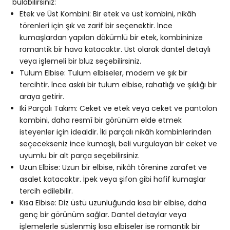
bulabilirsiniz:
Etek ve Üst Kombini: Bir etek ve üst kombini, nikâh
törenleri için şık ve zarif bir seçenektir. İnce
kumaşlardan yapılan dökümlü bir etek, kombininize
romantik bir hava katacaktır. Üst olarak dantel detaylı
veya işlemeli bir
bluz
seçebilirsiniz.
Tulum Elbise: Tulum elbiseler, modern ve şık bir
tercihtir. İnce askılı bir tulum elbise, rahatlığı ve şıklığı bir
araya getirir.
İki Parçalı Takım: Ceket ve etek veya ceket ve pantolon
kombini, daha resmî bir görünüm elde etmek
isteyenler için idealdir. İki parçalı nikâh kombinlerinden
seçecekseniz ince kumaşlı, beli vurgulayan bir ceket ve
uyumlu bir alt parça seçebilirsiniz.
Uzun Elbise: Uzun bir
elbise
, nikâh törenine zarafet ve
asalet katacaktır. İpek veya şifon gibi hafif kumaşlar
tercih edilebilir.
Kısa Elbise: Diz üstü uzunluğunda kısa bir elbise, daha
genç bir görünüm sağlar. Dantel detaylar veya
işlemelerle süslenmiş kısa elbiseler ise romantik bir