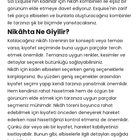
Sizi Exquise’nin kadınlar için nikâh kombinleri ile eşsiz bir
görünüm elde etmeye davet ediyoruz. Exquise'nin zarif
tek parça elbiseleri ve bunlarla oluşturacağınız kombinler
ile tarzınızı şık bir biçimde yansıtacaksınız.
Nikâhta Ne Giyilir?
Katılacağınız nikâh töreninin bir konsepti veya teması
varsa, kıyafet seçiminde buna uygun parçalar tercih
etmek önemlidir. Temanıza uygun renkler, kesimler ve
detaylar seçerek bütünlüğü sağlayabilirsiniz.
Nikâh için kadın elbiseleri seçerken geniş seçeneklerle
karşılaşırsınız. Bu yüzden geniş seçenekler arasından
kıyafet seçimi yapıp kendi tarzınızı yansıtmak önemlidir.
Hem kendinizi rahat hissetmek hem de özgün bir
görünüm elde etmek için tarzınıza uygun parçalar
seçmeniz mühimdir. Nikâh töreni boyunca rahat
edebilmek için kıyafeti önceden deneyerek hareket
ederken nasıl hissettiğinizi kontrol etmeniz de önemlidir.
Çünkü dar veya sıkı bir kıyafet, hareket kabiliyetinizi
kısıtlayabilir. Bunun gibi, elbiselerle ilgili detayları aşağıda